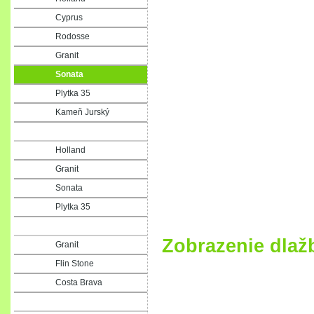
Cyprus
Rodosse
Granit
Sonata
Plytka 35
Kameň Jurský
dlažby Avangarde
Holland
Granit
Sonata
Plytka 35
dlažby HISTORY
Zobrazenie dlažb
Granit
Flin Stone
Costa Brava
dlažby EKO