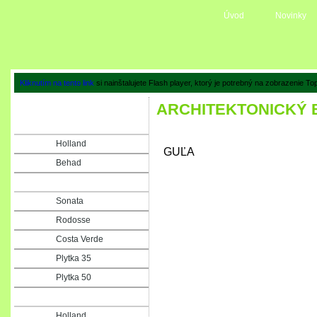
Úvod
Novinky
Kliknutím na tento link
si nainštalujete Flash player, ktorý je potrebný na zobrazenie To
ZÁMKOVÁ DLAŽBA
ARCHITEKTONICKÝ 
dlažby CITY INDUSTRY
Holland
GUĽA
Behad
dlažby STANDARD
Sonata
Rodosse
Costa Verde
Plytka 35
Plytka 50
dlažby MELANŽ
Holland