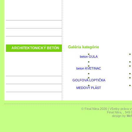
PLOTY-podhrabové dosky
PLOTY pletivové-drôtené
štvorhranné pletivá
zvárané okrasné pletivá
zvárané plotové panely
FASÁDNE tvárnice DREWBET
Galéria kategórie
ARCHITEKTONICKÝ BETÓN
KAMENE DEKORAČNÉ
beton GULA
GARÁŽE Drewbet
beton KVETINAC
garáže do 25 m2
garáže do 35 m2
GOLFOVÁ LOPTIČKA
garáže na mieru
MEDOVÝ PLÁST
Ochr. chemické prostriedky
© Final Nitra 2026 | Všetky práva 
Final Nitra, , 949 0
design by
Mc