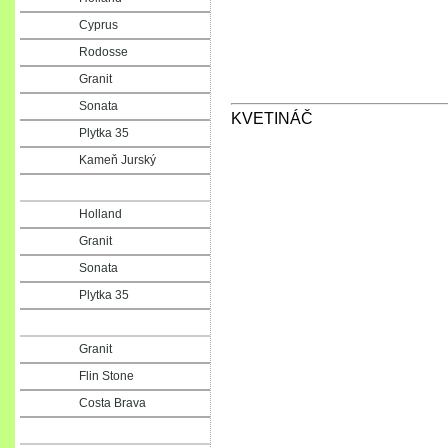
Cyprus
Rodosse
Granit
Sonata
KVETINÁČ
Plytka 35
Kameň Jurský
dlažby Avangarde
Holland
Granit
Sonata
Plytka 35
dlažby HISTORY
Granit
Flin Stone
Costa Brava
dlažby EKO