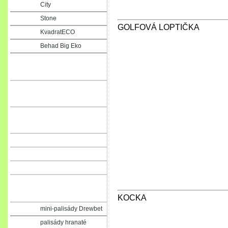
City
Stone
GOLFOVÁ LOPTIČKA
KvadratECO
Behad Big Eko
OBRUBNÍKY, PALISÁDY...
obrubníky DREWBET
obrubníky palisádové-
okrúhle
obrubníky palisádové-
hranaté
palisády štiepané
SCHODY
svahové tvárnice
PALISÁDY
PALISÁDY HLADKÉ
KOCKA
mini-palisády Drewbet
palisády hranaté