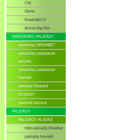
City
Stone
KvadratECO
Behad Big Eko
OBRUBNÍKY, PALISÁDY...
obrubníky DREWBET
obrubníky palisádové-
okrúhle
obrubníky palisádové-
hranaté
palisády štiepané
SCHODY
svahové tvárnice
PALISÁDY
PALISÁDY HLADKÉ
mini-palisády Drewbet
palisády hranaté