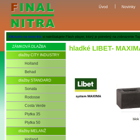
Úvod
Novinky
Kliknutím na tento link
si nainštalujete Flash player, ktorý je potrebný na zobrazenie To
ZÁMKOVÁ DLAŽBA
hladké LIBET- MAXIM
dlažby CITY INDUSTRY
Holland
Behad
dlažby STANDARD
Sonata
Rodosse
Costa Verde
Plytka 35
Plytka 50
dlažby MELANŽ
Holland